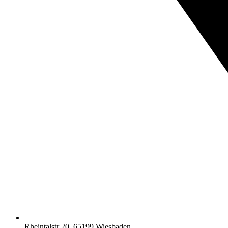
Rheintalstr 20, 65199 Wiesbaden